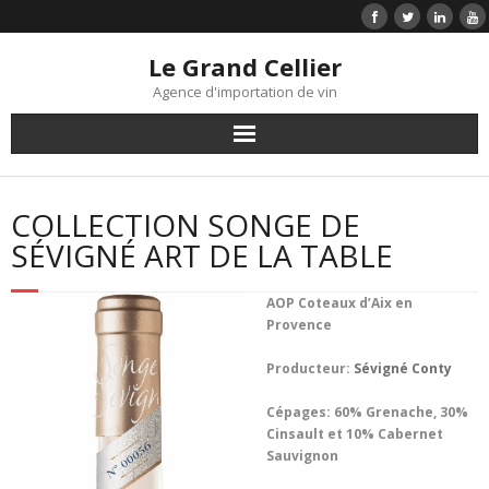
Le Grand Cellier
Agence d'importation de vin
Accueil
COLLECTION SONGE DE
Liste de prix
SÉVIGNÉ ART DE LA TABLE
Vins
AOP Coteaux d’Aix en
Provence
Infolettre
Producteur:
Sévigné Conty
Témoignages clients
Cépages: 60% Grenache, 30%
Cinsault et 10% Cabernet
Contact
Sauvignon