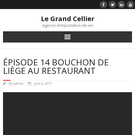
Le Grand Cellier
Agence d'importation de vin
Accueil
ÉPISODE 14 BOUCHON DE
Liste de prix
LIÈGE AU RESTAURANT
Vins
By
admin
juin 6, 2017
Infolettre
Témoignages clients
Contact