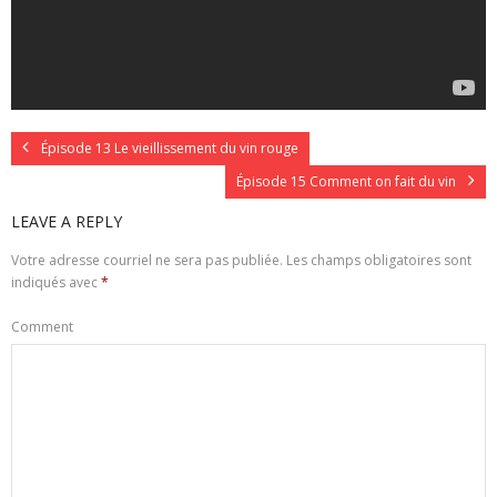
Épisode 13 Le vieillissement du vin rouge
Épisode 15 Comment on fait du vin
LEAVE A REPLY
Votre adresse courriel ne sera pas publiée.
Les champs obligatoires sont
indiqués avec
*
Comment