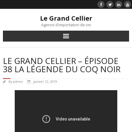
Le Grand Cellier
Agence d'importation de vin
Accueil
LE GRAND CELLIER – ÉPISODE
Liste de prix
38 LA LÉGENDE DU COQ NOIR
Vins
By
admin
janvier 12, 2019
Infolettre
Témoignages clients
Contact